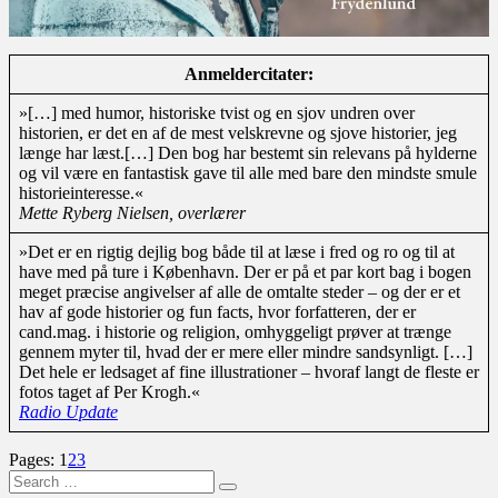
Anmeldercitater:
»[…] med humor, historiske tvist og en sjov undren over
historien, er det en af de mest velskrevne og sjove historier, jeg
længe har læst.[…] Den bog har bestemt sin relevans på hylderne
og vil være en fantastisk gave til alle med bare den mindste smule
historieinteresse.«
Mette Ryberg Nielsen, overlærer
»Det er en rigtig dejlig bog både til at læse i fred og ro og til at
have med på ture i København. Der er på et par kort bag i bogen
meget præcise angivelser af alle de omtalte steder – og der er et
hav af gode historier og fun facts, hvor forfatteren, der er
cand.mag. i historie og religion, omhyggeligt prøver at trænge
gennem myter til, hvad der er mere eller mindre sandsynligt. […]
Det hele er ledsaget af fine illustrationer – hvoraf langt de fleste er
fotos taget af Per Krogh.«
Radio Update
Page
,
Page
,
Page
Pages:
1
2
3
Search
Search